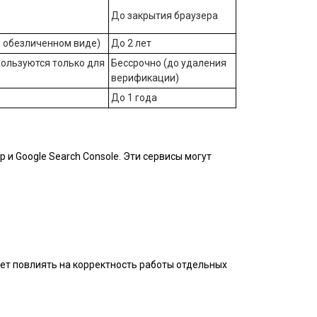
До закрытия браузера
 обезличенном виде)
До 2 лет
пользуются только для
Бессрочно (до удаления
верификации)
До 1 года
и Google Search Console. Эти сервисы могут
жет повлиять на корректность работы отдельных