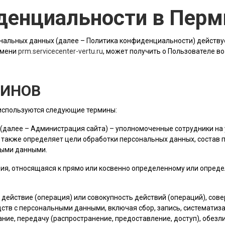
денциальности в Перм
альных данных (далее – Политика конфиденциальности) действу
имени
prm.servicecenter-vertu.ru
, может получить о Пользователе в
МИНОВ
 используются следующие термины:
 (далее –
Администрация сайта
) – уполномоченные сотрудники на 
 также определяет цели обработки персональных данных, состав
ными данными.
ия, относящаяся к прямо или косвенно определенному или опред
е действие (операция) или совокупность действий (операций), со
ств с персональными данными, включая сбор, запись, систематиза
ание, передачу (распространение, предоставление, доступ), обез