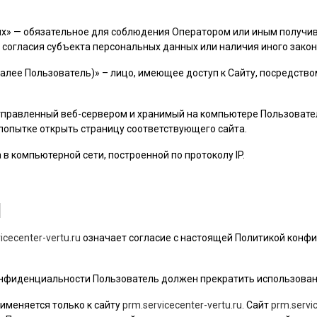
ых» — обязательное для соблюдения Оператором или иным получ
 согласия субъекта персональных данных или наличия иного закон
далее
Пользователь
)» – лицо, имеющее доступ к Сайту, посредств
 отправленный веб-сервером и хранимый на компьютере
Пользовате
 попытке открыть страницу соответствующего сайта.
а в компьютерной сети, построенной по протоколу IP.
Я
icecenter-vertu.ru
означает согласие с настоящей Политикой конф
 конфиденциальности
Пользователь
должен прекратить использован
именяется только к сайту
prm.servicecenter-vertu.ru
. Сайт
prm.servic