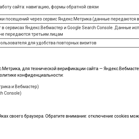
боту сайта: навигацию, формы обратной связи
ики посещений через сервис
Яндекс.Метрика
(данные передаются в
 в сервисах
Яндекс.Вебмастер
и
Google Search Console
. Данные ис
 не передаются третьим лицам
ользователя для удобства повторных визитов
.Метрика, для технической верификации сайта — Яндекс.Вебмастер 
 политике конфиденциальности:
рика и Вебмастер)
h Console)
йках своего браузера. Обратите внимание: отключение cookies мо